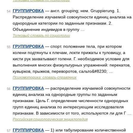
Толковый словарь по психологии
ГРУППИРОВКА
— англ. grouping; нем. Gruppierung. 1.
54
Распределение изучаемой совокупности единиц анализа на
однородные категории по заданным признакам. 2.
Объединение индивидов в группу …
Толковый словарь по социологии
ГРУППИРОВКА
— спорт. положение тела, при котором
55
колени подтянуты к плечам, локти прижаты к туловищу, а
кисти рук захватывают голени. Г. необходимое условие для
выполнения многих физкультурных упражнений: перекатов,
кувырков, прыжков, переворотов, сальто&#8230; …
Психомоторика: cловарь-справочник
ГРУППИРОВКА
— распределение изучаемой совокупности
56
единиц анализа на однородные группы по заданным
признакам. Цель Г. определение численности однородных
групп единиц анализа по интересующим исследователя
признакам. В зависимости от того, используются ли для Г …
Российская социологическая энциклопедия
ГРУППИРОВКА
— 1) или табулирование количественной
57