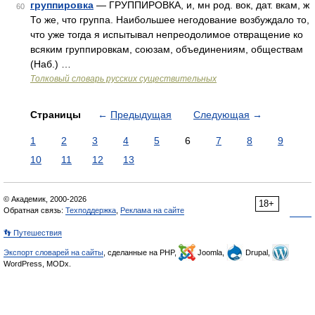
группировка
— ГРУППИРОВКА, и, мн род. вок, дат. вкам, ж
60
То же, что группа. Наибольшее негодование возбуждало то,
что уже тогда я испытывал непреодолимое отвращение ко
всяким группировкам, союзам, объединениям, обществам
(Наб.) …
Толковый словарь русских существительных
Страницы
←
Предыдущая
Следующая
→
1
2
3
4
5
6
7
8
9
10
11
12
13
© Академик, 2000-2026
18+
Обратная связь:
Техподдержка
,
Реклама на сайте
👣 Путешествия
Экспорт словарей на сайты
, сделанные на PHP,
Joomla,
Drupal,
WordPress, MODx.